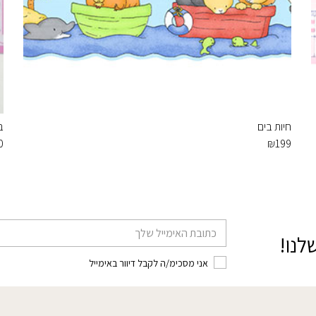
חיות בים
ב
0
₪
199
דוא׳׳ל
לנו!
אני מסכימ/ה לקבל דיוור באימייל