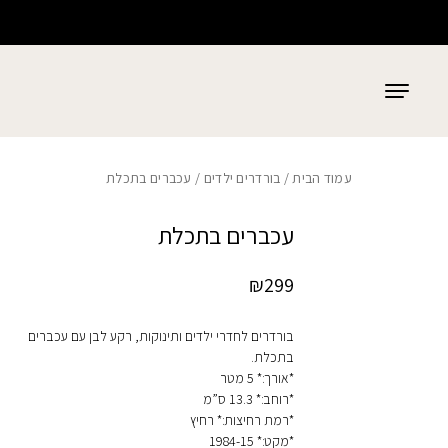
כמות עכברים בתכלת
בחזרה למעלה
Skip to Content
עמוד הבית
/
בורדרים ילדים
/ עכברים בתכלת
עכברים בתכלת
₪
299
בורדרים לחדרי ילדים ותינוקות, רקע לבן עם עכברים
בתכלת.
*אורך:* 5 מטר
*רוחב:* 13.3 ס”מ
*רמת רחיצות:* רחיץ
*מקט:* 1984-15