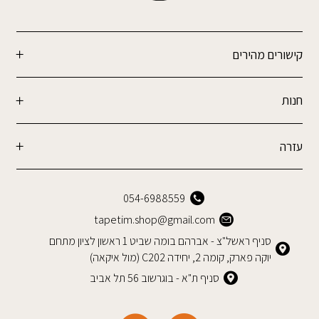
קישורים מהירים
חנות
עזרה
054-6988559
tapetim.shop@gmail.com
סניף ראשל"צ - אברהם בומה שביט 1 ראשון לציון מתחם
יוקה פארק, קומה 2, יחידה C202 (מול איקאה)
סניף ת"א - בוגרשוב 56 תל אביב