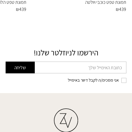
תמונת טפט כוכבי ויולטה
תמונת טפט הלו 
₪
439
₪
439
הירשמו לניוזלטר שלנו!
דוא׳׳ל
שליחה
אני מסכימ/ה לקבל דיוור באימייל