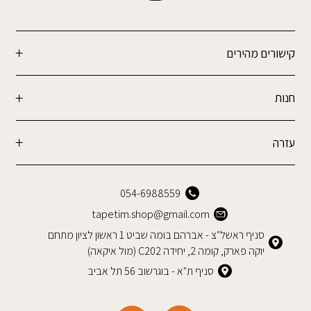
קישורים מהירים
חנות
עזרה
054-6988559
tapetim.shop@gmail.com
סניף ראשל"צ - אברהם בומה שביט 1 ראשון לציון מתחם
יוקה פארק, קומה 2, יחידה C202 (מול איקאה)
סניף ת"א - בוגרשוב 56 תל אביב