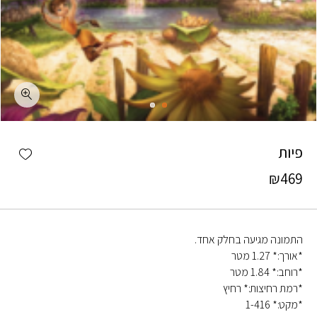
כמות פיות
shlist
פיות
₪
469
התמונה מגיעה בחלק אחד.
*אורך:* 1.27 מטר
*רוחב:* 1.84 מטר
*רמת רחיצות:* רחיץ
*מקט:* 1-416