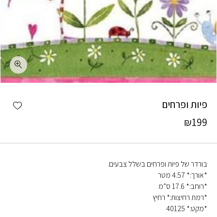
כמות פיות ופרחים
shlist
פיות ופרחים
₪
199
בורדר של פיות ופרחים בשלל צבעים.
*אורך:* 4.57 מטר
*רוחב:* 17.6 ס”מ
*רמת רחיצות:* רחיץ
*מקט:* 40125