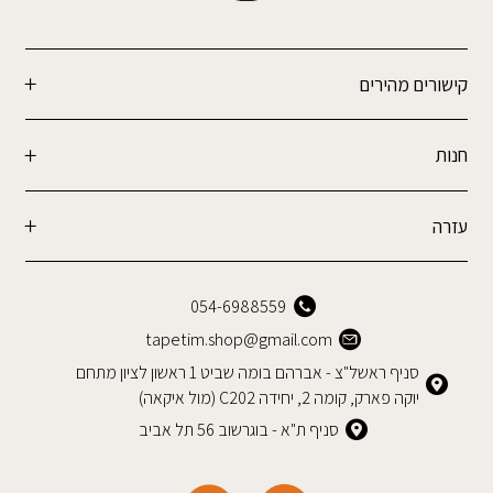
קישורים מהירים
חנות
עזרה
054-6988559
tapetim.shop@gmail.com
סניף ראשל"צ - אברהם בומה שביט 1 ראשון לציון מתחם
יוקה פארק, קומה 2, יחידה C202 (מול איקאה)
סניף ת"א - בוגרשוב 56 תל אביב