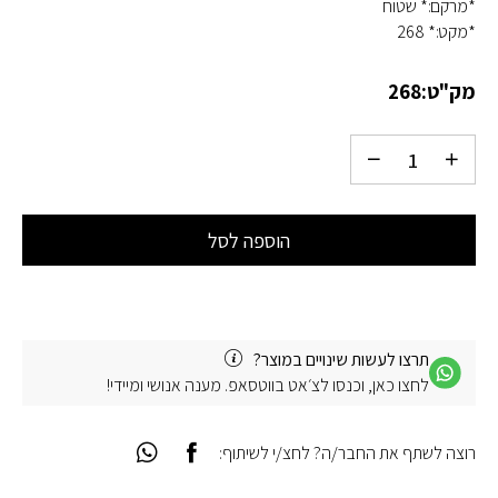
*מרקם:* שטוח
*מקט:* 268
מק"ט:
268
הוספה לסל
תרצו לעשות שינויים במוצר?
לחצו כאן, וכנסו לצ׳אט בווטסאפ. מענה אנושי ומיידי!
רוצה לשתף את החבר/ה? לחצ/י לשיתוף: