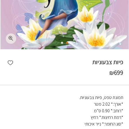
כמות פיות צבעוניות
shlist
פיות צבעוניות
₪
699
תמונת טפט, פיות צבעוניות.
*אורך:* 2.02 מטר
*רוחב:* 0.90 ס”מ
*רמת רחיצות:* רחיץ
*סוג החומר:* נייר איכותי