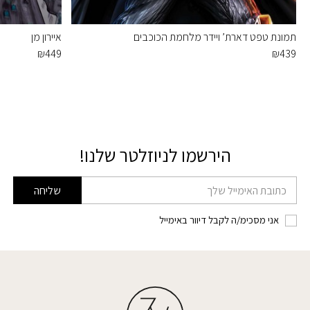
תמונת טפט דארת’ ויידר מלחמת הכוכבים
איירון מן
₪
449
₪
439
הירשמו לניוזלטר שלנו!
דוא׳׳ל
שליחה
אני מסכימ/ה לקבל דיוור באימייל