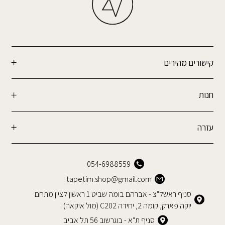
קישורים מהירים
חנות
עזרה
054-6988559
tapetim.shop@gmail.com
סניף ראשל"צ - אברהם בומה שביט 1 ראשון לציון מתחם
יוקה פארק, קומה 2, יחידה C202 (מול איקאה)
סניף ת"א - בוגרשוב 56 תל אביב