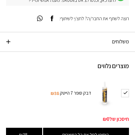
לחצו כאן, וכנסו לצ׳אט בווטסאפ. מענה אנושי ומיידי!
רוצה לשתף את החבר/ה? לחצ/י לשיתוף:
משלוחים
מוצרים נלווים
דבק סופר 7 הייטק
₪38
חיסכון של
₪0
הוסיפו לסל את כל המוצרים
₪38