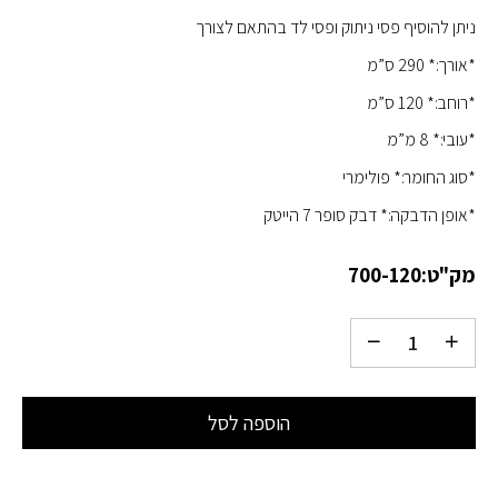
ניתן להוסיף פסי ניתוק ופסי לד בהתאם לצורך
*אורך:* 290 ס”מ
*רוחב:* 120 ס”מ
*עובי:* 8 מ”מ
*סוג החומר:* פולימרי
*אופן הדבקה:* דבק סופר 7 הייטק
מק"ט:
700-120
הוספה לסל