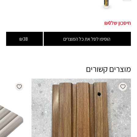
חיסכון של
₪0
הוסיפו לסל את כל המוצרים
₪38
מוצרים קשורים
dd wishlist
Add wishlist