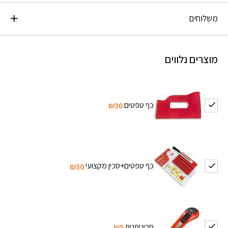
משלוחים
מוצרים נלווים
כף טפטים
₪30
כף טפטים+סכין מקצועי
₪30
סכין יפנית
₪8