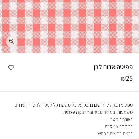
כמות פפיטה אדום לבן
shlist
פפיטה אדום לבן
₪
25
טפט מדבקה לרהיטים נדבק על כל משטח קל לניקוי ולהסרה, שדרוג
משמעותי במחיר סביר ובהדבקה עצמית.
*אורך:* מטר
*רוחב:* 45 ס”מ
*רמת רחיצות:* רחיץ