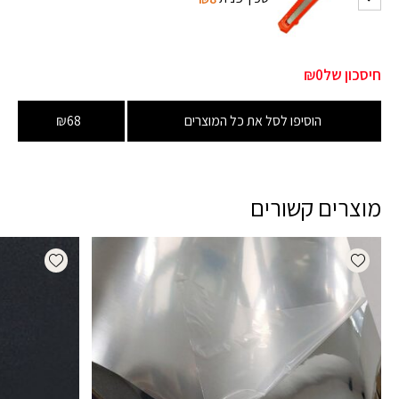
חיסכון של
₪0
הוסיפו לסל את כל המוצרים
₪68
מוצרים קשורים
dd wishlist
Add wishlist