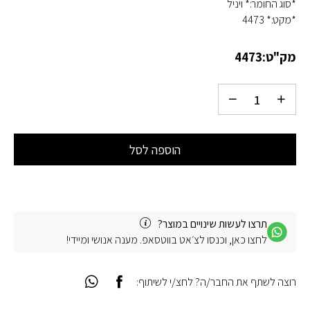
*סוג החומר:* ויניל
*מקט:* 4473
מק"ט:
4473
הוספה לסל
תרצו לעשות שינויים במוצר?
לחצו כאן, וכנסו לצ׳אט בווטסאפ. מענה אנושי ומיידי!
רוצה לשתף את החבר/ה? לחצ/י לשיתוף: