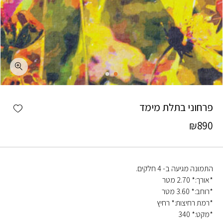
כמות פרחוני בתלת מימד
shlist
פרחוני בתלת מימד
₪
890
התמונה מגיעה ב- 4 חלקים.
*אורך:* 2.70 מטר
*רוחב:* 3.60 מטר
*רמת רחיצות:* רחיץ
*מקט:* 340