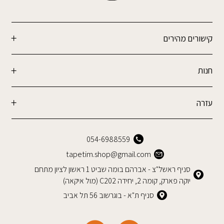
קישורים מהירים
חנות
עזרה
054-6988559
tapetim.shop@gmail.com
סניף ראשל"צ - אברהם בומה שביט 1 ראשון לציון מתחם
יוקה פארק, קומה 2, יחידה C202 (מול איקאה)
סניף ת"א - בוגרשוב 56 תל אביב