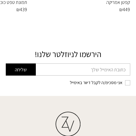
קפטן אמריקה
תמונת טפט כוכבי
₪
439
₪
449
הירשמו לניוזלטר שלנו!
דוא׳׳ל
שליחה
אני מסכימ/ה לקבל דיוור באימייל