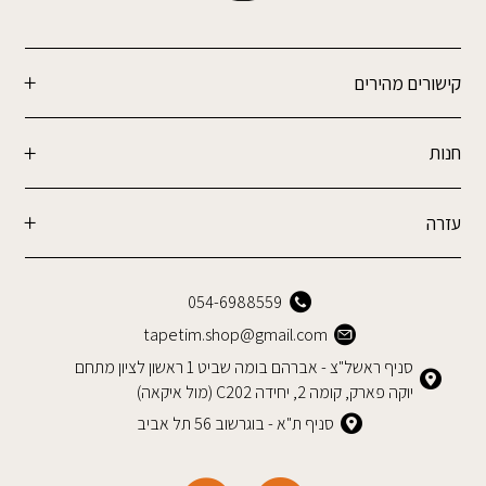
קישורים מהירים
חנות
עזרה
054-6988559
tapetim.shop@gmail.com
סניף ראשל"צ - אברהם בומה שביט 1 ראשון לציון מתחם
יוקה פארק, קומה 2, יחידה C202 (מול איקאה)
סניף ת"א - בוגרשוב 56 תל אביב