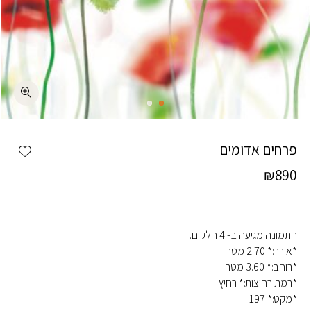
כמות פרחים אדומים
shlist
פרחים אדומים
₪
890
התמונה מגיעה ב- 4 חלקים.
*אורך:* 2.70 מטר
*רוחב:* 3.60 מטר
*רמת רחיצות:* רחיץ
*מקט:* 197