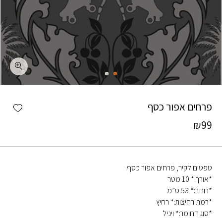
כמות פרחים אפור כסף
shlist
פרחים אפור כסף
₪
99
טפטים לקיר, פרחים אפור כסף.
*אורך:* 10 מטר
*רוחב:* 53 ס”מ
*רמת רחיצות:* רחיץ
*סוג החומר:* ויניל