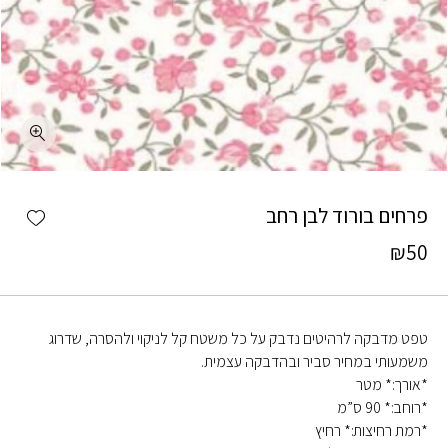
כמות פרחים בורוד לבן רחב
shlist
פרחים בורוד לבן רחב
₪
50
טפט מדבקה לרהיטים נדבק על כל משטח קל לניקוי ולהסרה, שדרוג
משמעותי במחיר סביר ובהדבקה עצמית.
*אורך:* מטר
*רוחב:* 90 ס”מ
*רמת רחיצות:* רחיץ