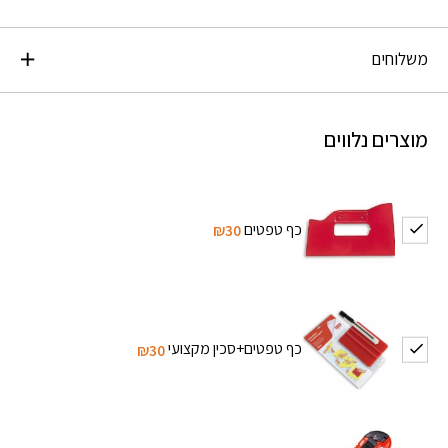
משלוחים
מוצרים נלווים
כף טפטים
₪30
כף טפטים+סכין מקצועי
₪30