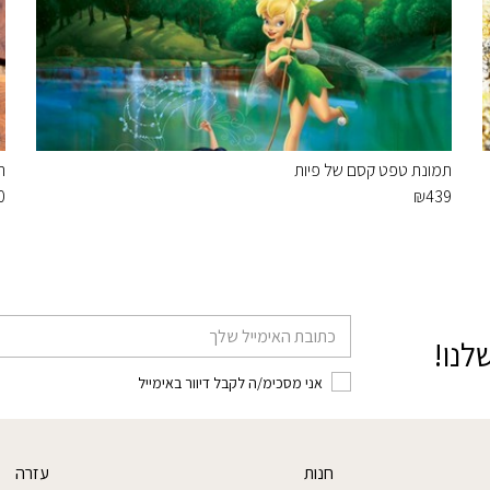
תמונת טפט קסם של פיות
ת
0
₪
439
דוא׳׳ל
לנו!
אני מסכימ/ה לקבל דיוור באימייל
חנות
עזרה