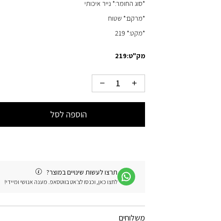
*סוג החומר:* נייר איכותי
*מרקם:* שטוח
*מקט:* 219
מק"ט:
219
הוספה לסל
תרצו לעשות שינויים במוצר?
לחצו כאן, וכנסו לצ׳אט בווטסאפ. מענה אנושי ומיידי!
משלוחים