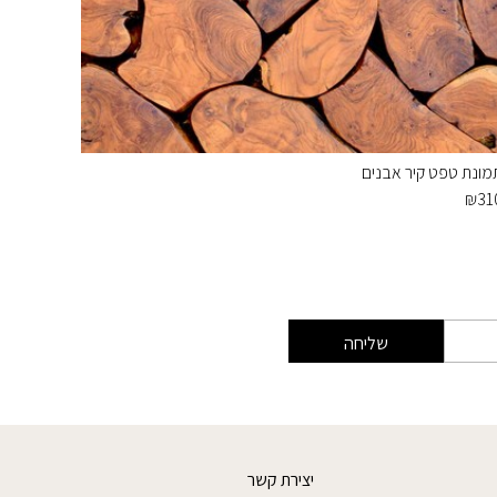
מונת טפט קיר אבנים
גן הורדים
₪
890
₪
31
שליחה
יצירת קשר