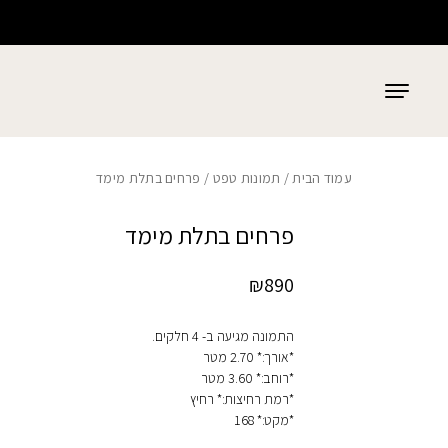
כמות פרחים בתלת מימד
בחזרה למעלה
Skip to Content
עמוד הבית
/
תמונות טפט
/ פרחים בתלת מימד
פרחים בתלת מימד
₪
890
התמונה מגיעה ב- 4 חלקים.
*אורך:* 2.70 מטר
*רוחב:* 3.60 מטר
*רמת רחיצות:* רחיץ
*מקט:* 168