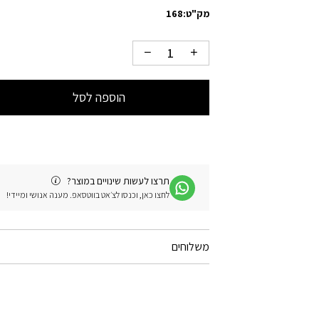
מק"ט:
168
הוספה לסל
תרצו לעשות שינויים במוצר?
לחצו כאן, וכנסו לצ׳אט בווטסאפ. מענה אנושי ומיידי!
משלוחים