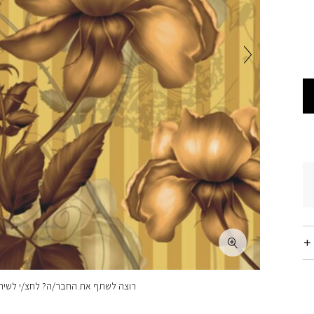
רוצה לשתף את החבר/ה? לחצ/י לשיתו