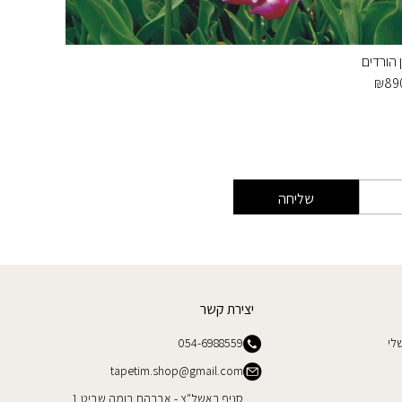
ן הורדים
תמונת ט
₪
310
₪
89
שליחה
יצירת קשר
לי
054-6988559
tapetim.shop@gmail.com
סניף ראשל"צ - אברהם בומה שביט 1