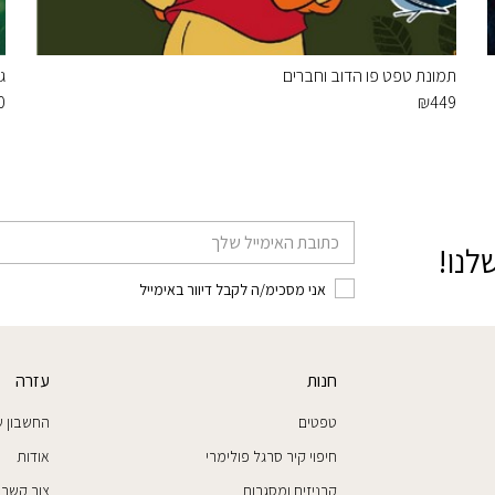
תמונת טפט פו הדוב וחברים
ג
0
₪
449
דוא׳׳ל
לנו!
אני מסכימ/ה לקבל דיוור באימייל
חנות
עזרה
טפטים
החשבון ש
חיפוי קיר סרגל פולימרי
אודות
קרניזים ומסגרות
צור קשר