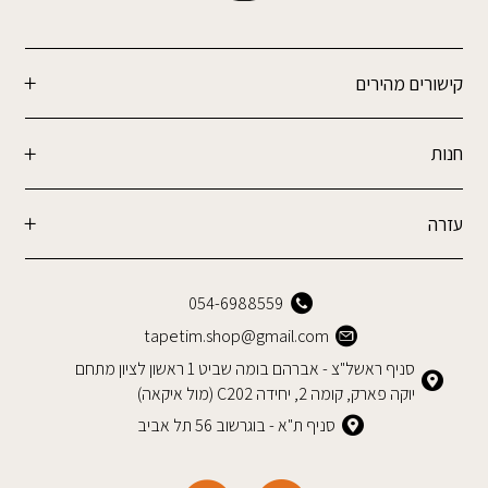
קישורים מהירים
חנות
עזרה
054-6988559
tapetim.shop@gmail.com
סניף ראשל"צ - אברהם בומה שביט 1 ראשון לציון מתחם
יוקה פארק, קומה 2, יחידה C202 (מול איקאה)
סניף ת"א - בוגרשוב 56 תל אביב