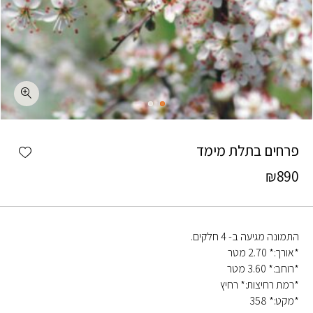
כמות פרחים בתלת מימד
shlist
פרחים בתלת מימד
₪
890
התמונה מגיעה ב- 4 חלקים.
*אורך:* 2.70 מטר
*רוחב:* 3.60 מטר
*רמת רחיצות:* רחיץ
*מקט:* 358