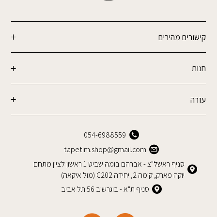
קישורים מהירים
חנות
עזרה
054-6988559
tapetim.shop@gmail.com
סניף ראשל"צ - אברהם בומה שביט 1 ראשון לציון מתחם
יוקה פארק, קומה 2, יחידה C202 (מול איקאה)
סניף ת"א - בוגרשוב 56 תל אביב