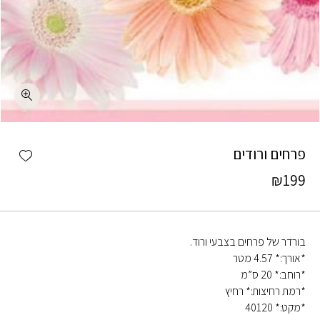
כמות פרחים ורודים
shlist
פרחים ורודים
₪
199
בורדר של פרחים בצבעי ורוד.
*אורך:* 4.57 מטר
*רוחב:* 20 ס”מ
*רמת רחיצות:* רחיץ
*מקט:* 40120