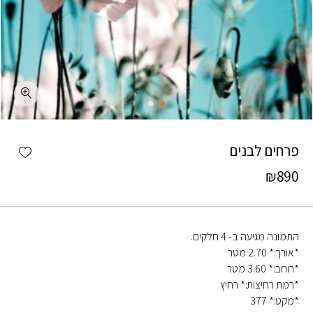
כמות פרחים לבנים
shlist
פרחים לבנים
₪
890
התמונה מגיעה ב- 4 חלקים.
*אורך:* 2.70 מטר
*רוחב:* 3.60 מטר
*רמת רחיצות:* רחיץ
*מקט:* 377