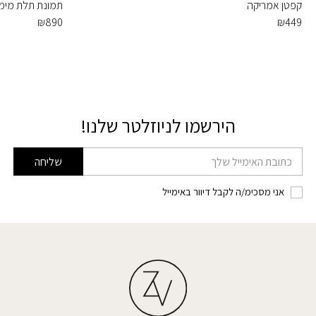
קפטן אמריקה
תמונת תלת מימ
₪
890
₪
449
הירשמו לניוזלטר שלנו!
דוא׳׳ל
שליחה
אני מסכימ/ה לקבל דיוור באימייל