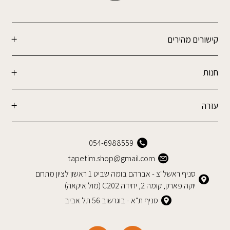
קישורים מהירים
חנות
עזרה
054-6988559
tapetim.shop@gmail.com
סניף ראשל"צ - אברהם בומה שביט 1 ראשון לציון מתחם
יוקה פארק, קומה 2, יחידה C202 (מול איקאה)
סניף ת"א - בוגרשוב 56 תל אביב