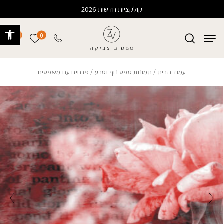
בחזרה למעלה
Skip to Content
קולקציות חדשות 2026
פתח 
0
0
הרשימה של
עמוד הבית
/
תמונות טפט נוף וטבע
/ פרחים עם משפטים