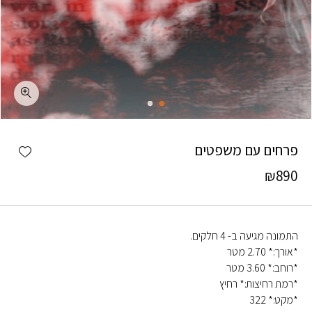
כמות פרחים עם משפטים
shlist
פרחים עם משפטים
₪
890
התמונה מגיעה ב- 4 חלקים.
*אורך:* 2.70 מטר
*רוחב:* 3.60 מטר
*רמת רחיצות:* רחיץ
*מקט:* 322