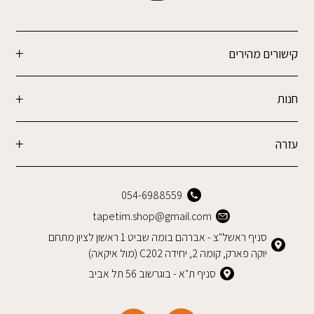
קישורים מהירים
חנות
עזרה
054-6988559
tapetim.shop@gmail.com
סניף ראשל"צ - אברהם בומה שביט 1 ראשון לציון מתחם
יוקה פארק, קומה 2, יחידה C202 (מול איקאה)
סניף ת"א - בוגרשוב 56 תל אביב