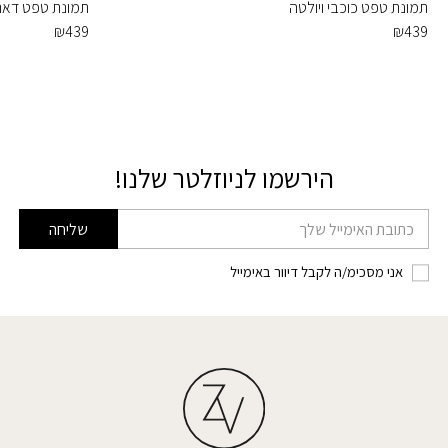
תמונת טפט כוכבי ויולטה
תמונת טפט דארת
₪
439
₪
439
הירשמו לניוזלטר שלנו!
דוא׳׳ל
שליחה
אני מסכימ/ה לקבל דיוור באימייל