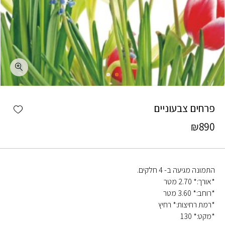
כמות פרחים צבעוניים
shlist
פרחים צבעוניים
₪
890
התמונה מגיעה ב- 4 חלקים.
*אורך:* 2.70 מטר
*רוחב:* 3.60 מטר
*רמת רחיצות:* רחיץ
*מקט:* 130