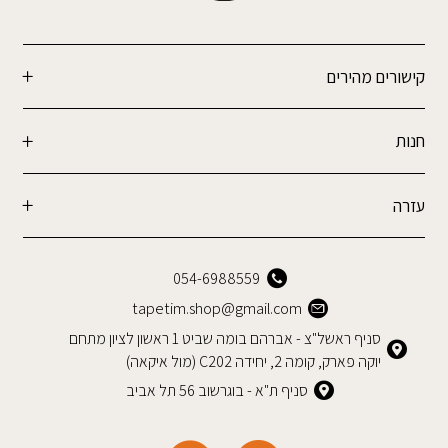
קישורים מהירים
חנות
עזרה
054-6988559
tapetim.shop@gmail.com
סניף ראשל"צ - אברהם בומה שביט 1 ראשון לציון מתחם
יוקה פארק, קומה 2, יחידה C202 (מול איקאה)
סניף ת"א - בוגרשוב 56 תל אביב