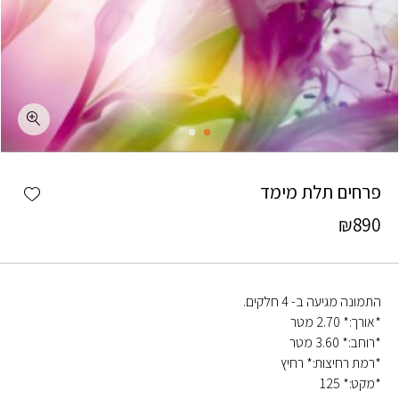
כמות פרחים תלת מימד
shlist
פרחים תלת מימד
₪
890
התמונה מגיעה ב- 4 חלקים.
*אורך:* 2.70 מטר
*רוחב:* 3.60 מטר
*רמת רחיצות:* רחיץ
*מקט:* 125