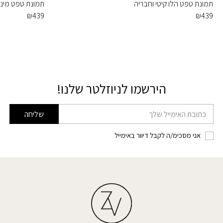
תמונת טפט הלו קיטי וחבריה
תמונת טפט מיני ו
₪
439
₪
439
הירשמו לניוזלטר שלנו!
דוא׳׳ל
שליחה
אני מסכימ/ה לקבל דיוור באימייל