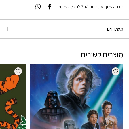
רוצה לשתף את החבר/ה? לחצ/י לשיתוף:
משלוחים
מוצרים קשורים
dd wishlist
Add wishlist