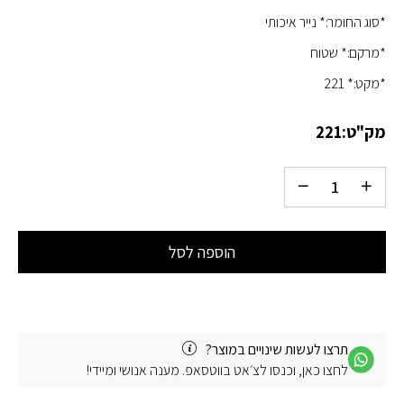
*סוג החומר:* נייר איכותי
*מרקם:* שטוח
*מקט:* 221
מק"ט:
221
הוספה לסל
תרצו לעשות שינויים במוצר?
לחצו כאן, וכנסו לצ׳אט בווטסאפ. מענה אנושי ומיידי!