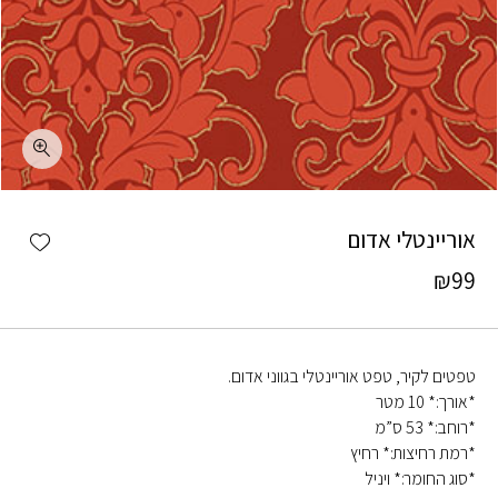
כמות אוריינטלי אדום
shlist
אוריינטלי אדום
₪
99
טפטים לקיר, טפט אוריינטלי בגווני אדום.
*אורך:* 10 מטר
*רוחב:* 53 ס”מ
*רמת רחיצות:* רחיץ
*סוג החומר:* ויניל