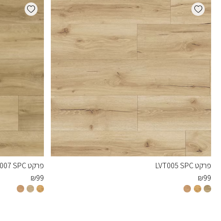
dd wishlist
Add wishlist
פרקט LVT005 SPC
פרקט LVT007 SPC
₪
99
₪
99