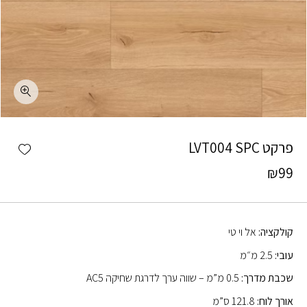
כמות פרקט LVT004 SPC
shlist
פרקט LVT004 SPC
₪
99
קולקציה:
אל וי טי
עובי:
2.5 מ״מ
שכבת מדרך:
0.5 מ”מ – שווה ערך לדרגת שחיקה AC5
אורך לוח:
121.8 ס”מ