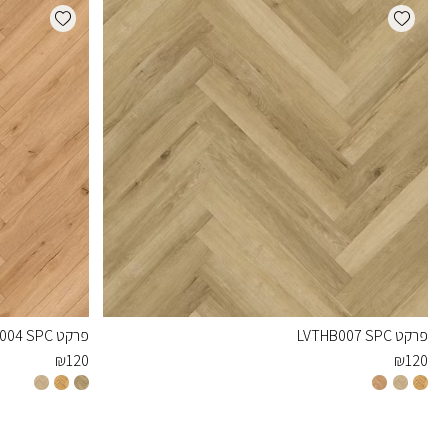
dd wishlist
Add wishlist
פרקט LVTHB007 SPC
פרקט LVTHB004 SPC
₪
120
₪
120