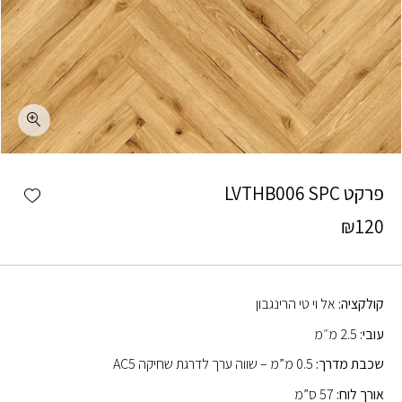
כמות פרקט LVTHB006 SPC
shlist
פרקט LVTHB006 SPC
₪
120
קולקציה:
אל וי טי הרינגבון
עובי:
2.5 מ״מ
שכבת מדרך:
0.5 מ”מ – שווה ערך לדרגת שחיקה AC5
אורך לוח:
57 ס”מ