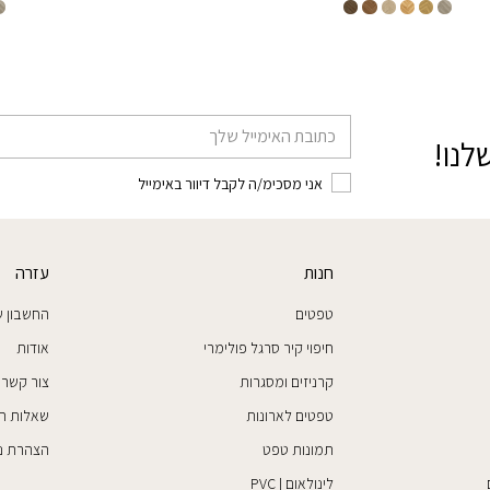
דוא׳׳ל
לנו!
אני מסכימ/ה לקבל דיוור באימייל
חנות
עזרה
טפטים
החשבון ש
חיפוי קיר סרגל פולימרי
אודות
קרניזים ומסגרות
צור קשר
טפטים לארונות
שאלות ת
תמונות טפט
הצהרת נג
לינולאום | PVC