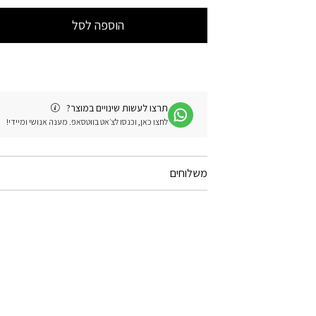
הוספה לסל
תרצו לעשות שינויים במוצר?
לחצו כאן, וכנסו לצ׳אט בווטסאפ. מענה אנושי ומיידי!
משלוחים