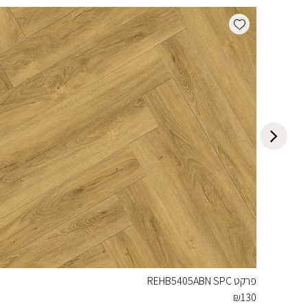
Add wishlist
פרקט REHB5405ABN SPC
₪
130