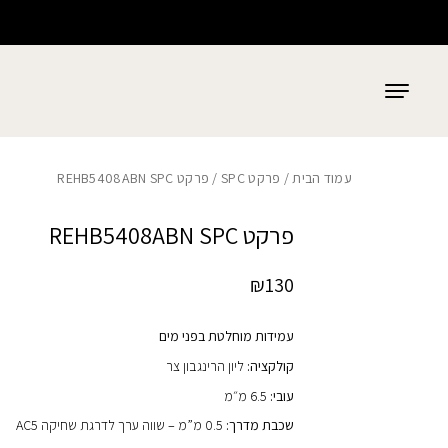
כמות פרקט REHB5408ABN SPC
בחזרה למעלה
Skip to Content
עמוד הבית
/
פרקט SPC
/ פרקט REHB5408ABN SPC
פרקט REHB5408ABN SPC
₪
130
עמידות מוחלטת בפני מים
קולקציה:
ליון הרינגבון צר
עובי:
6.5 מ״מ
שכבת מדרך:
0.5 מ”מ – שווה ערך לדרגת שחיקה AC5