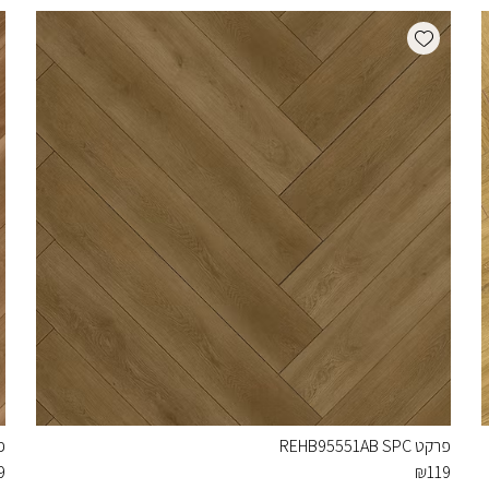
Add wishlist
פרקט REHB95551AB SPC
פרק
9
₪
119