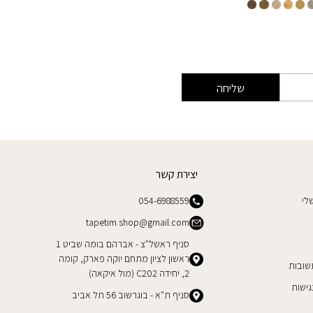
שליחה
יצירת קשר
לי
054-6988559
tapetim.shop@gmail.com
סניף ראשל"צ - אברהם בומה שביט 1
ראשון לציון מתחם יוקה פארק, קומה
שובות
2, יחידה C202 (מול איקאה)
ישות
סניף ת"א - בוגרשוב 56 תל אביב