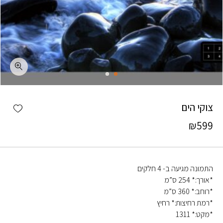
כמות צוקי הים
shlist
צוקי הים
₪
599
התמונה מגיעה ב- 4 חלקים
*אורך:* 254 ס”מ
*רוחב:* 360 ס”מ
*רמת רחיצות:* רחיץ
*מקט:* 1311