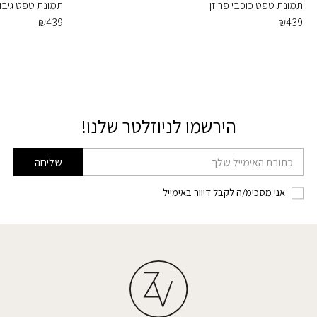
תמונת טפט כוכבי פרוזן
תמונת טפט גיבו
₪
439
₪
439
הירשמו לניוזלטר שלנו!
דוא׳׳ל
שליחה
אני מסכימ/ה לקבל דיוור באימייל