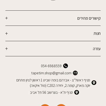
קישורים מהירים
חנות
עזרה
054-6988559
tapetim.shop@gmail.com
סניף ראשל"צ - אברהם בומה שביט 1 ראשון לציון מתחם
יוקה פארק, קומה 2, יחידה C202 (מול איקאה)
סניף ת"א - בוגרשוב 56 תל אביב