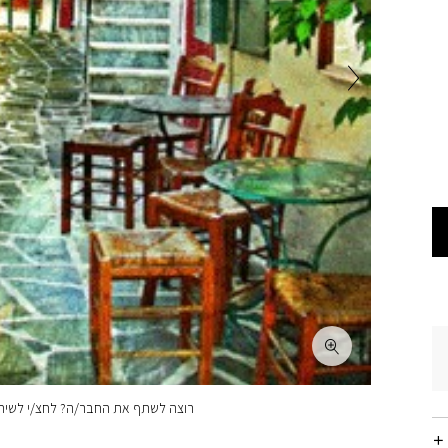
רוצה לשתף את החבר/ה? לחצ/י לשיתו