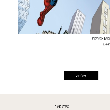
פטן אמריקה
תמונת טפ
₪
439
₪
44
שליחה
יצירת קשר