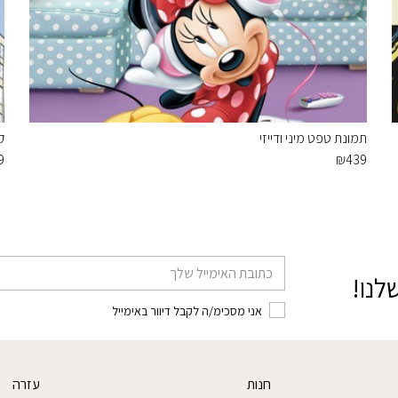
תמונת טפט מיני ודייזי
ק
9
₪
439
דוא׳׳ל
לנו!
אני מסכימ/ה לקבל דיוור באימייל
חנות
עזרה