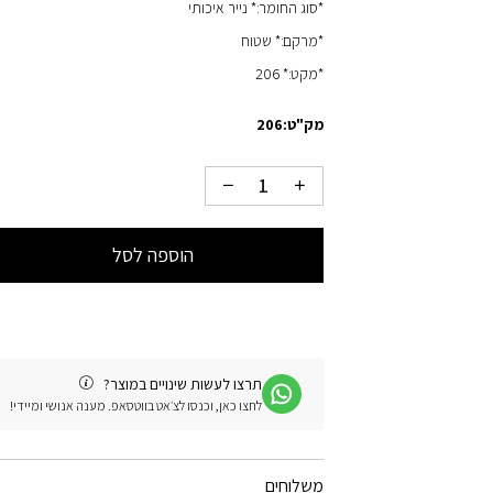
*סוג החומר:* נייר איכותי
*מרקם:* שטוח
*מקט:* 206
מק"ט:
206
הוספה לסל
תרצו לעשות שינויים במוצר?
לחצו כאן, וכנסו לצ׳אט בווטסאפ. מענה אנושי ומיידי!
משלוחים