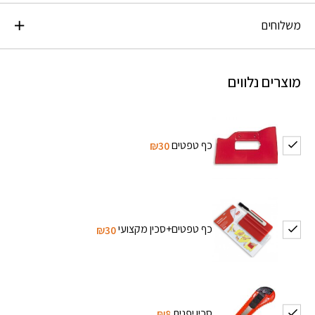
משלוחים
מוצרים נלווים
כף טפטים
₪30
כף טפטים+סכין מקצועי
₪30
סכין יפנית
₪8