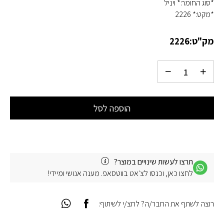
*סוג החומר:* ויניל
*מקט:* 2226
מק"ט:
2226
הוספה לסל
תרצו לעשות שינויים במוצר?
לחצו כאן, וכנסו לצ׳אט בווטסאפ. מענה אנושי ומיידי!
רוצה לשתף את החבר/ה? לחצ/י לשיתוף: