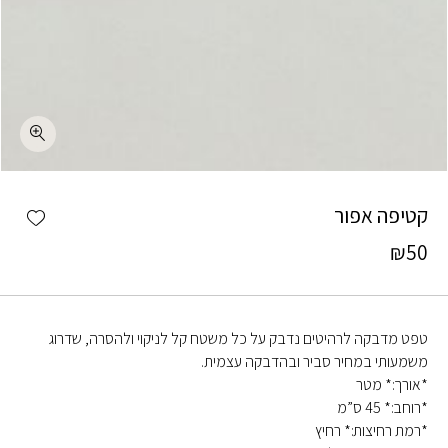
כמות קטיפה אפור
shlist
קטיפה אפור
₪
50
טפט מדבקה לרהיטים נדבק על כל משטח קל לניקוי ולהסרה, שדרוג
משמעותי במחיר סביר ובהדבקה עצמית.
*אורך:* מטר
*רוחב:* 45 ס”מ
*רמת רחיצות:* רחיץ