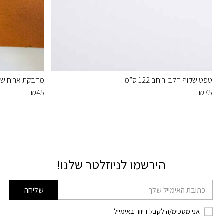
טפט שקוף חלבי רוחב 122 ס”מ
מדבקת אריח שע
₪
45
₪
75
הירשמו לניוזלטר שלנו!
דוא׳׳ל
שליחה
אני מסכימ/ה לקבל דיוור באימייל