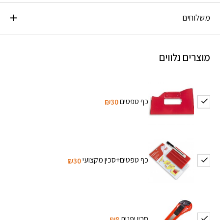
משלוחים
מוצרים נלווים
כף טפטים
₪30
כף טפטים+סכין מקצועי
₪30
סכין יפנית
₪8