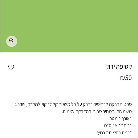
כמות קטיפה ירוק
shlist
קטיפה ירוק
₪
50
טפט מדבקה לרהיטים נדבק על כל משטח קל לניקוי ולהסרה, שדרוג
משמעותי במחיר סביר ובהדבקה עצמית.
*אורך:* מטר
*רוחב:* 45 ס”מ
*רמת רחיצות:* רחיץ