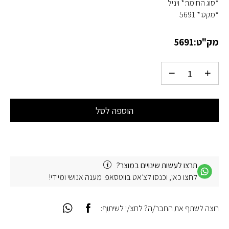
*סוג החומר:* ויניל
*מקט:* 5691
מק"ט:
5691
הוספה לסל
תרצו לעשות שינויים במוצר?
לחצו כאן, וכנסו לצ׳אט בווטסאפ. מענה אנושי ומיידי!
רוצה לשתף את החבר/ה? לחצ/י לשיתוף: