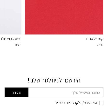
קטיפה אדום
טפט שקוף חלבי רוחב 
₪
75
₪
50
הירשמו לניוזלטר שלנו!
דוא׳׳ל
שליחה
אני מסכימ/ה לקבל דיוור באימייל