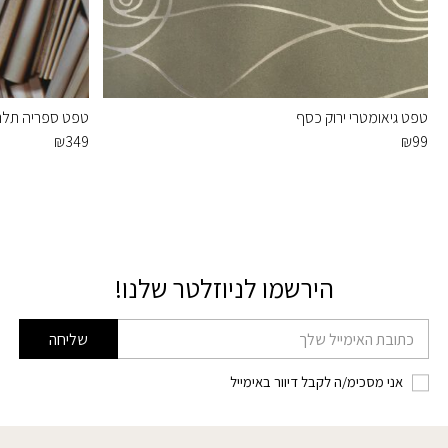
טפט גיאומטרי ירוק כסף
טפט ספריה תלת
₪
349
₪
99
הירשמו לניוזלטר שלנו!
דוא׳׳ל
שליחה
אני מסכימ/ה לקבל דיוור באימייל