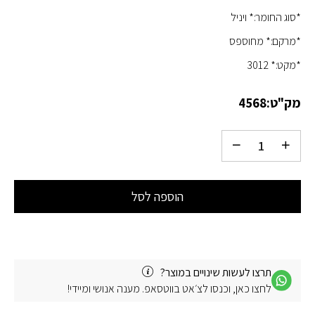
*סוג החומר:* ויניל
*מרקם:* מחוספס
*מקט:* 3012
מק"ט:
4568
הוספה לסל
תרצו לעשות שינויים במוצר?
לחצו כאן, וכנסו לצ׳אט בווטסאפ. מענה אנושי ומיידי!