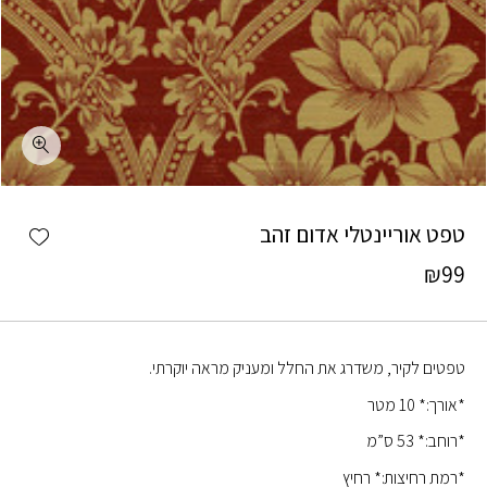
כמות טפט אוריינטלי אדום זהב
shlist
טפט אוריינטלי אדום זהב
₪
99
טפטים לקיר, משדרג את החלל ומעניק מראה יוקרתי.
*אורך:* 10 מטר
*רוחב:* 53 ס”מ
*רמת רחיצות:* רחיץ