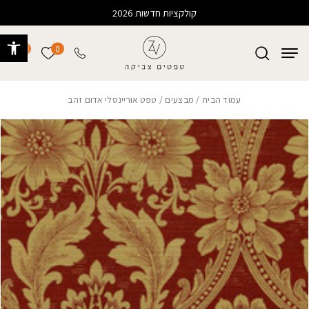
בחזרה למעלה
Skip to Content
קולקציות חדשות 2026
פתח 
0
0
הרשימה של
עמוד הבית
/
מבצעים
/ טפט אוריינטלי אדום זהב