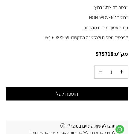
*רמת רחיצות:* רחיץ
*חומר:* NON-WOVEN
ניתן לאסוף מיידית מהחנות.
לפרטים נוספים ולהזמנה התקשרו: 054-6988559
מק"ט:
575718
הוספה לסל
תרצו לעשות שינויים במוצר?
לחצו כאן, וכנסו לצ׳אט בווטסאפ. מענה אנושי ומיידי!