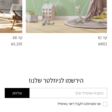
קיר 61
קיר 68
₪
1,100
₪
602
הירשמו לניוזלטר שלנו!
דוא׳׳ל
שליחה
אני מסכימ/ה לקבל דיוור באימייל