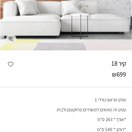
כמות קיר 18
shlist
קיר 18
₪
699
טפט טראצו נורדי 1
טפט זה מתאים למשרדים פרויקטים ולבית.
*אורך:* 263 ס”מ
*רוחב:* 540 ס”מ