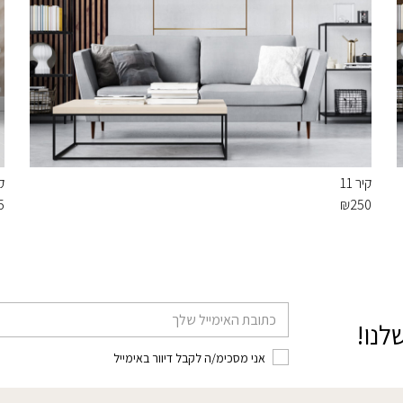
קיר 11
קי
5
₪
250
דוא׳׳ל
לנו!
אני מסכימ/ה לקבל דיוור באימייל