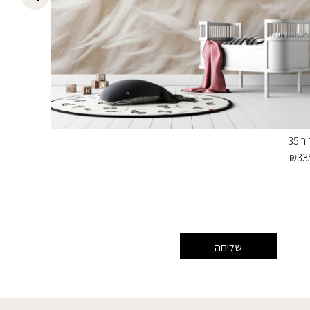
ר 35
קיר 20
₪
349
₪
33
שליחה