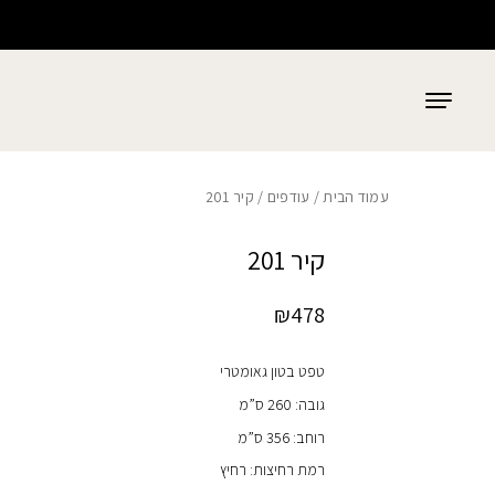
כמות קיר 201
בחזרה למעלה
Skip to Content
עמוד הבית
/
עודפים
/ קיר 201
קיר 201
₪
478
טפט בטון גאומטרי
גובה: 260 ס”מ
רוחב: 356 ס”מ
רמת רחיצות: רחיץ