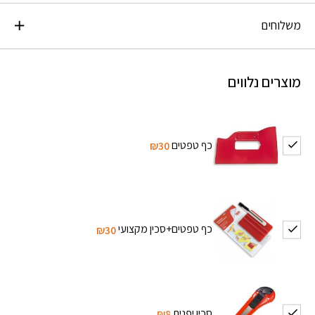
משלוחים
מוצרים נלווים
כף טפטים
₪30
כף טפטים+סכין מקצועי
₪30
סכין יפנית
₪8