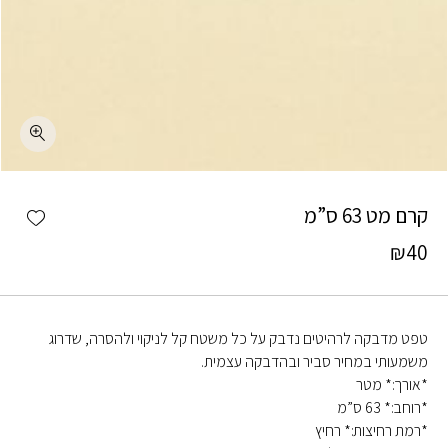
כמות קרם מט 63 ס"מ
shlist
קרם מט 63 ס”מ
₪
40
טפט מדבקה לרהיטים נדבק על כל משטח קל לניקוי ולהסרה, שדרוג
משמעותי במחיר סביר ובהדבקה עצמית.
*אורך:* מטר
*רוחב:* 63 ס”מ
*רמת רחיצות:* רחיץ