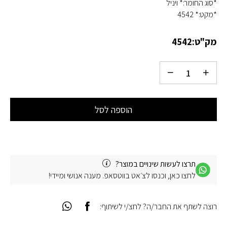
*סוג החומר:* ויניל
*מקט:* 4542
מק"ט:
4542
הוספה לסל
תרצו לעשות שינויים במוצר?
לחצו כאן, וכנסו לצ׳אט בווטסאפ. מענה אנושי ומיידי!
רוצה לשתף את החבר/ה? לחצ/י לשיתוף: