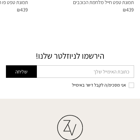
תמונת טפט חייל מלחמת הכוכבים
תמונת טפט פו הד
₪
439
₪
439
הירשמו לניוזלטר שלנו!
דוא׳׳ל
שליחה
אני מסכימ/ה לקבל דיוור באימייל