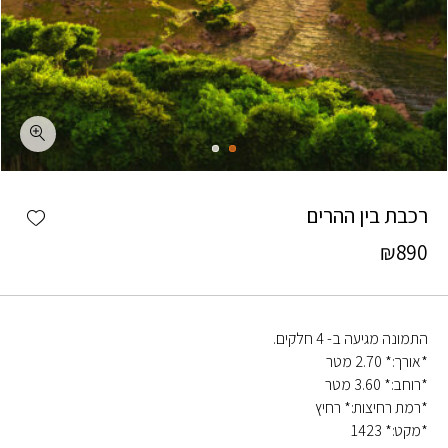
כמות רכבת בין ההרים
shlist
רכבת בין ההרים
₪
890
התמונה מגיעה ב- 4 חלקים.
*אורך:* 2.70 מטר
*רוחב:* 3.60 מטר
*רמת רחיצות:* רחיץ
*מקט:* 1423