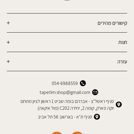
קישורים מהירים
חנות
עזרה
054-6988559
tapetim.shop@gmail.com
סניף ראשל"צ - אברהם בומה שביט 1 ראשון לציון מתחם
יוקה פארק, קומה 2, יחידה C202 (מול איקאה)
סניף ת"א - בוגרשוב 56 תל אביב