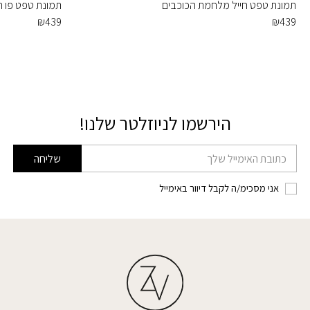
תמונת טפט חייל מלחמת הכוכבים
תמונת טפט פו הד
₪
439
₪
439
הירשמו לניוזלטר שלנו!
דוא׳׳ל
שליחה
אני מסכימ/ה לקבל דיוור באימייל