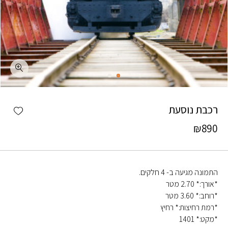
כמות רכבת נוסעת
shlist
רכבת נוסעת
₪
890
התמונה מגיעה ב- 4 חלקים.
*אורך:* 2.70 מטר
*רוחב:* 3.60 מטר
*רמת רחיצות:* רחיץ
*מקט:* 1401