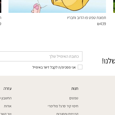
תמונת טפט פו הדוב וחבריו
ת
9
₪
439
דוא׳׳ל
לנו!
אני מסכימ/ה לקבל דיוור באימייל
חנות
עזרה
טפטים
החשבון ש
חיפוי קיר סרגל פולימרי
אודות
קרניזים ומסגרות
צור קשר