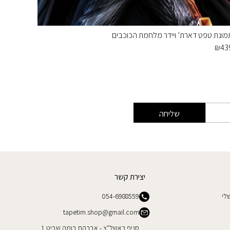
מונת טפט דארת’ ויידר מלחמת הכוכבים
תמונת ט
₪
449
₪
43
שליחה
יצירת קשר
לי
054-6988559
tapetim.shop@gmail.com
סניף ראשל"צ - אברהם בומה שביט 1