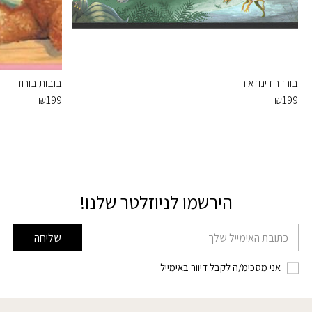
בורדר דינוזאור
בובות בורוד
₪
199
₪
199
הירשמו לניוזלטר שלנו!
דוא׳׳ל
שליחה
אני מסכימ/ה לקבל דיוור באימייל