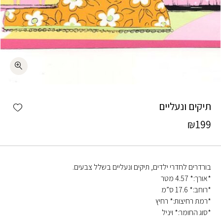
כמות תיקים ונעליים
shlist
תיקים ונעליים
₪
199
בורדרים לחדרי ילדים, תיקים ונעליים בשלל צבעים.
*אורך:* 4.57 מטר
*רוחב:* 17.6 ס”מ
*רמת רחיצות:* רחיץ
*סוג החומר:* ויניל