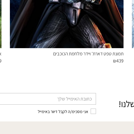
תמונת טפט דארת’ ויידר מלחמת הכוכבים
א
9
₪
439
דוא׳׳ל
לנו!
אני מסכימ/ה לקבל דיוור באימייל