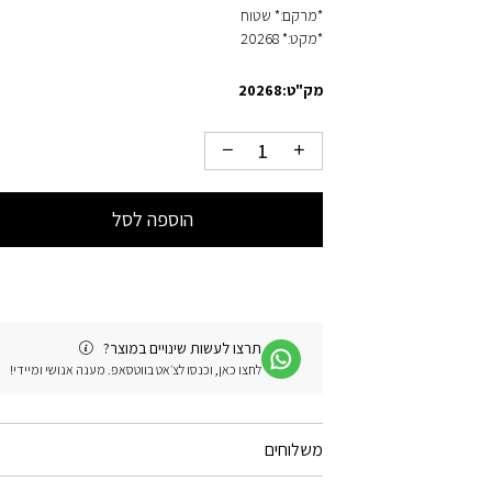
*מרקם:* שטוח
*מקט:* 20268
מק"ט:
20268
הוספה לסל
תרצו לעשות שינויים במוצר?
לחצו כאן, וכנסו לצ׳אט בווטסאפ. מענה אנושי ומיידי!
משלוחים