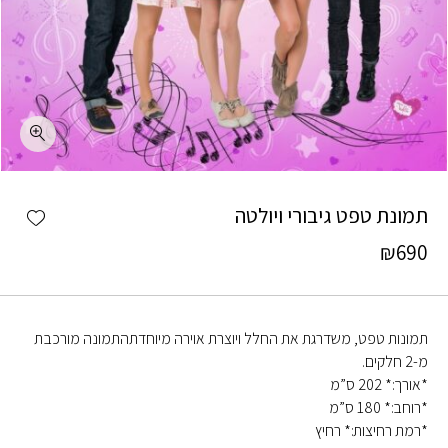
כמות תמונת טפט גיבורי ויולטה
shlist
תמונת טפט גיבורי ויולטה
₪
690
תמונות טפט, משדרגת את החלל ויוצרת אוירה מיוחדתהתמונה מורכבת
מ-2 חלקים.
*אורך:* 202 ס”מ
*רוחב:* 180 ס”מ
*רמת רחיצות:* רחיץ