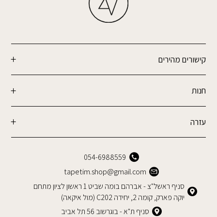
קישורים מהירים
חנות
עזרה
054-6988559
tapetim.shop@gmail.com
סניף ראשל"צ - אברהם בומה שביט 1 ראשון לציון מתחם
יוקה פארק, קומה 2, יחידה C202 (מול איקאה)
סניף ת"א - בוגרשוב 56 תל אביב