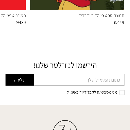
תמונת טפט פו הדוב וחברים
תמונת טפט הלו ק
₪
439
₪
449
הירשמו לניוזלטר שלנו!
דוא׳׳ל
שליחה
אני מסכימ/ה לקבל דיוור באימייל