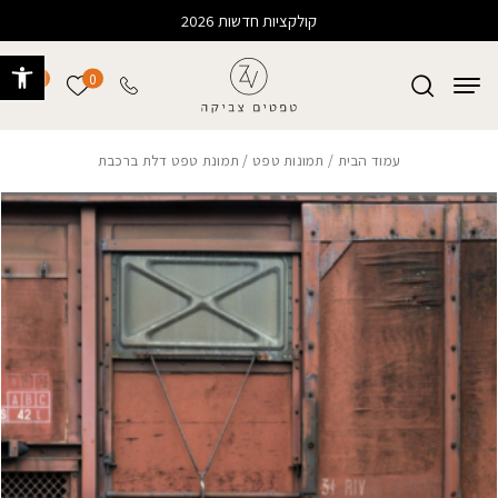
בחזרה למעלה
Skip to Content
קולקציות חדשות 2026
פתח 
0
0
הרשימה של
עמוד הבית
/
תמונות טפט
/ תמונת טפט דלת ברכבת