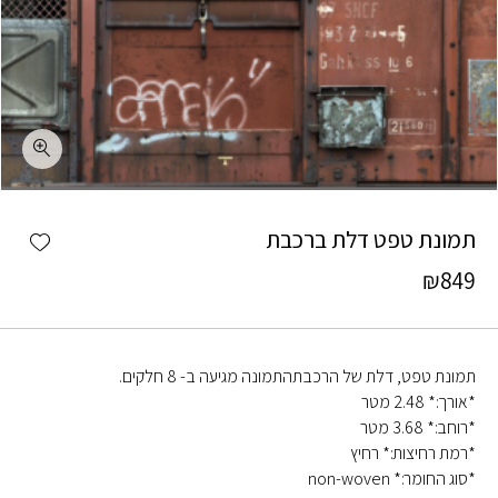
כמות תמונת טפט דלת ברכבת
shlist
תמונת טפט דלת ברכבת
₪
849
תמונת טפט, דלת של הרכבתהתמונה מגיעה ב- 8 חלקים.
*אורך:* 2.48 מטר
*רוחב:* 3.68 מטר
*רמת רחיצות:* רחיץ
*סוג החומר:* non-woven