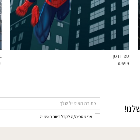
ספיידרמן
ג
9
₪
699
דוא׳׳ל
לנו!
אני מסכימ/ה לקבל דיוור באימייל