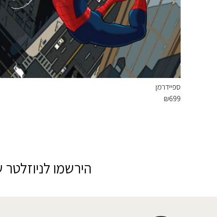
ספיידרמן
₪
699
הירשמו לניוזלטר ש