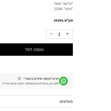
*מרקם:* שטוח
*מקט:* 20261
מק"ט:
20261
הוספה לסל
תרצו לעשות שינויים במוצר?
לחצו כאן, וכנסו לצ׳אט בווטסאפ. מענה אנושי ומיידי!
משלוחים