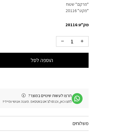
*מרקם:* שטוח
*מקט:* 20116
מק"ט:
20116
הוספה לסל
תרצו לעשות שינויים במוצר?
לחצו כאן, וכנסו לצ׳אט בווטסאפ. מענה אנושי ומיידי!
משלוחים