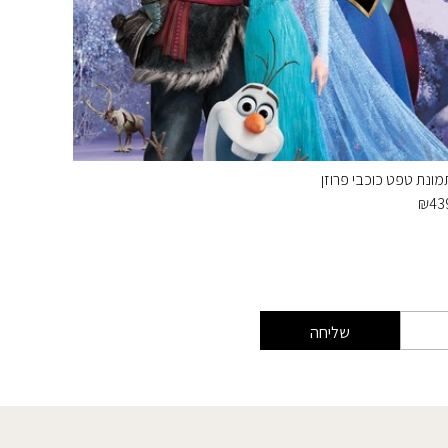
מונת טפט כוכבי פרוזן
תמונת טפ
₪
439
₪
43
שליחה