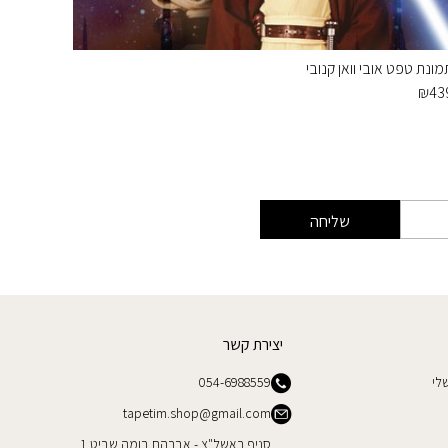
מונת טפט אובי וואן קנובי
תמונת טפ
₪
439
₪
43
שליחה
יצירת קשר
לי
054-6988559
tapetim.shop@gmail.com
סניף ראשל"צ - אברהם בומה שביט 1