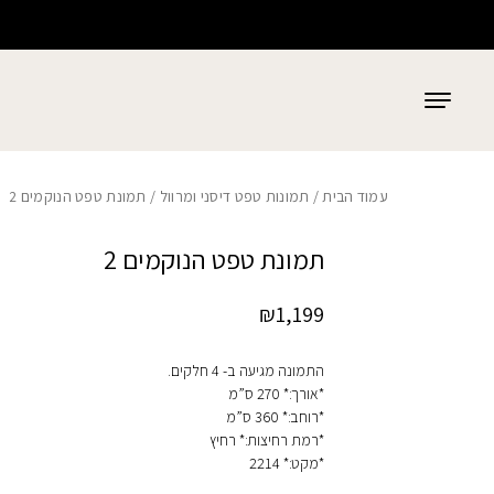
כמות תמונת טפט הנוקמים 2
בחזרה למעלה
Skip to Content
עמוד הבית
/
תמונות טפט דיסני ומרוול
/ תמונת טפט הנוקמים 2
תמונת טפט הנוקמים 2
₪
1,199
התמונה מגיעה ב- 4 חלקים.
*אורך:* 270 ס”מ
*רוחב:* 360 ס”מ
*רמת רחיצות:* רחיץ
*מקט:* 2214