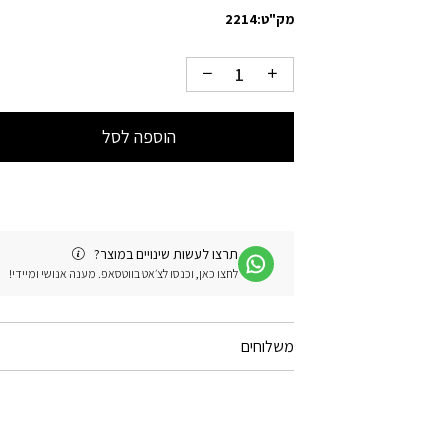
מק"ט:
2214
הוספה לסל
תרצו לעשות שינויים במוצר?
לחצו כאן, וכנסו לצ׳אט בווטסאפ. מענה אנושי ומיידי!
משלוחים