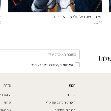
תמונת טפט חייל מלחמת הכוכבים
ת
9
₪
439
דוא׳׳ל
לנו!
אני מסכימ/ה לקבל דיוור באימייל
חנות
עזרה
טפטים
החשבון ש
חיפוי קיר סרגל פולימרי
אודות
קרניזים ומסגרות
צור קשר