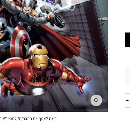
רוצה לשתף את החבר/ה? לחצ/י לשיתו