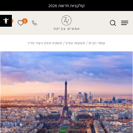
בחזרה למעלה
Skip to Content
קולקציות חדשות 2026
פתח 
0
0
הרשימה של
עמוד הבית
/
תמונות טפט
/ תמונת טפט העיר פריז