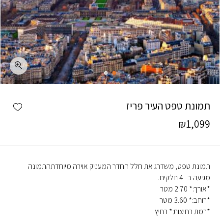
כמות תמונת טפט העיר פריז
shlist
תמונת טפט העיר פריז
₪
1,099
תמונת טפט, משדרג את חלל החדר המעניק אוירה מיוחדתהתמונה
מגיעה ב- 4 חלקים.
*אורך:* 2.70 מטר
*רוחב:* 3.60 מטר
*רמת רחיצות:* רחיץ