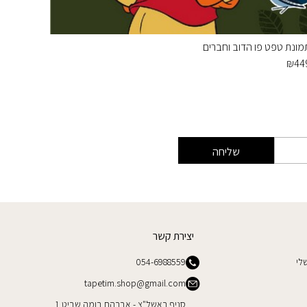
מונת טפט פו הדוב וחברים
איירון מן
₪
449
₪
44
שליחה
יצירת קשר
לי
054-6988559
tapetim.shop@gmail.com
סניף ראשל"צ - אברהם בומה שביט 1