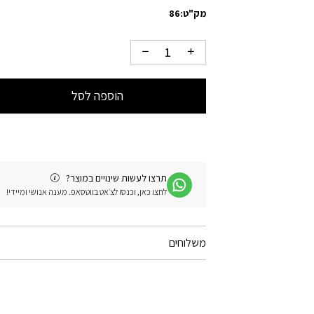
מק"ט:
86
הוספה לסל
תרצו לעשות שינויים במוצר?
לחצו כאן, וכנסו לצ׳אט בווטסאפ. מענה אנושי ומיידי!
משלוחים