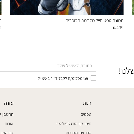
תמונת טפט חייל מלחמת הכוכבים
ת
9
₪
439
דוא׳׳ל
לנו!
אני מסכימ/ה לקבל דיוור באימייל
חנות
עזרה
טפטים
החשבון ש
חיפוי קיר סרגל פולימרי
אודות
קרניזים ומסגרות
צור קשר