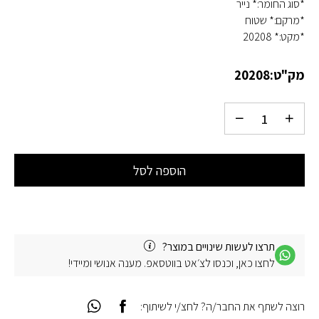
*סוג החומר:* נייר
*מרקם:* שטוח
*מקט:* 20208
מק"ט:
20208
הוספה לסל
תרצו לעשות שינויים במוצר?
לחצו כאן, וכנסו לצ׳אט בווטסאפ. מענה אנושי ומיידי!
רוצה לשתף את החבר/ה? לחצ/י לשיתוף: