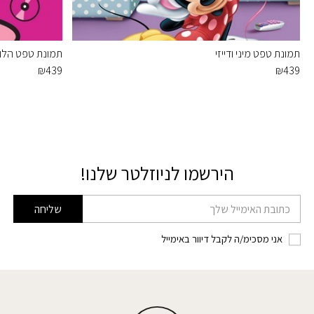
תמונת טפט מיני ודייזי
תמונת טפט הלו ק
₪
439
₪
439
הירשמו לניוזלטר שלנו!
דוא׳׳ל
שליחה
אני מסכימ/ה לקבל דיוור באימייל