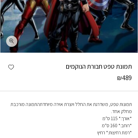
כמות תמונת טפט חבורת הנוקמים
shlist
תמונת טפט חבורת הנוקמים
₪
489
תמונות טפט, משדרגת את החלל ויוצרת אוירה מיוחדתהתמונה מורכבת
מחלק אחד.
*אורך:* 115 ס”מ
*רוחב:* 160 ס”מ
*רמת רחיצות:* רחיץ