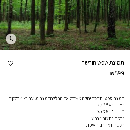
כמות תמונת טפט חורשה
shlist
תמונת טפט חורשה
₪
599
תמונת טפט, חורשה ירוקה משדרג את החללהתמונה מגיעה ב- 4 חלקים.
*אורך:* 2.54 מטר
*רוחב:* 3.60 מטר
*רמת רחיצות:* רחיץ
*סוג החומר:* נייר איכותי