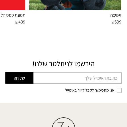
אמיצה
תמונת טפט הלו ק
₪
439
₪
699
הירשמו לניוזלטר שלנו!
דוא׳׳ל
שליחה
אני מסכימ/ה לקבל דיוור באימייל