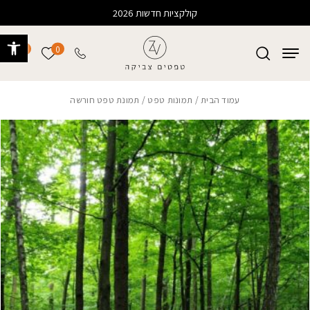
בחזרה למעלה
Skip to Content
קולקציות חדשות 2026
פתח 
0
0
הרשימה של
עמוד הבית
/
תמונות טפט
/ תמונת טפט חורשה