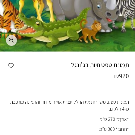
כמות תמונת טפט חיות בג'ונגל
shlist
תמונת טפט חיות בג’ונגל
₪
970
תמונות טפט, משדרגת את החלל ויוצרת אוירה מיוחדתהתמונה מורכבת
מ-4 חלקים.
*אורך:* 270 ס”מ
*רוחב:* 360 ס”מ