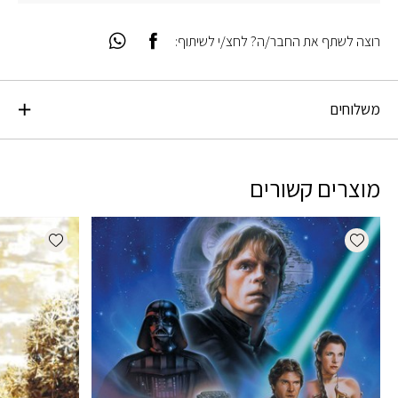
רוצה לשתף את החבר/ה? לחצ/י לשיתוף:
משלוחים
מוצרים קשורים
dd wishlist
Add wishlist