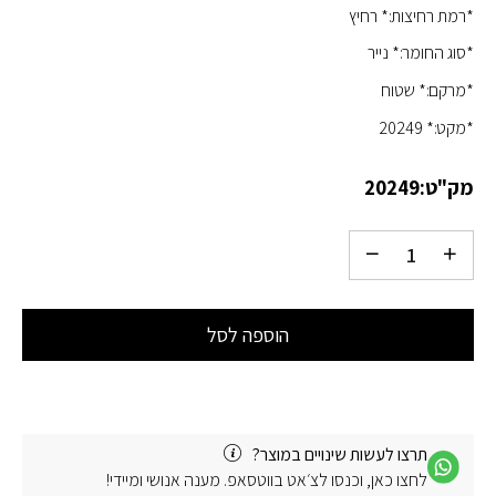
*רמת רחיצות:* רחיץ
*סוג החומר:* נייר
*מרקם:* שטוח
*מקט:* 20249
מק"ט:
20249
הוספה לסל
תרצו לעשות שינויים במוצר?
לחצו כאן, וכנסו לצ׳אט בווטסאפ. מענה אנושי ומיידי!