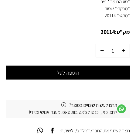
*סוג החומר:* נייר
*מרקם:* שטוח
*מקט:* 20114
מק"ט:
20114
הוספה לסל
תרצו לעשות שינויים במוצר?
לחצו כאן, וכנסו לצ׳אט בווטסאפ. מענה אנושי ומיידי!
רוצה לשתף את החבר/ה? לחצ/י לשיתוף: