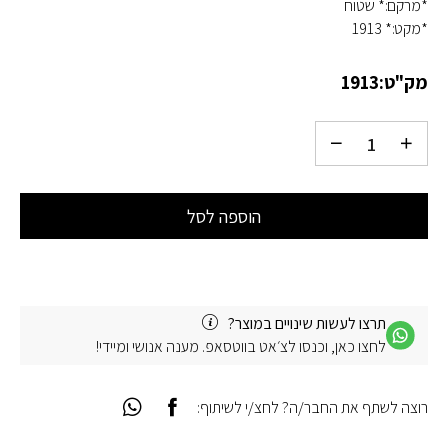
*מרקם:* שטוח
*מקט:* 1913
מק"ט:
1913
הוספה לסל
תרצו לעשות שינויים במוצר?
לחצו כאן, וכנסו לצ׳אט בווטסאפ. מענה אנושי ומיידי!
רוצה לשתף את החבר/ה? לחצ/י לשיתוף: