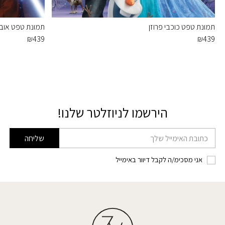
תמונת טפט כוכבי פרוזן
תמונת טפט אובי ו
₪
439
₪
439
הירשמו לניוזלטר שלנו!
דוא׳׳ל
שליחה
אני מסכימ/ה לקבל דיוור באימייל