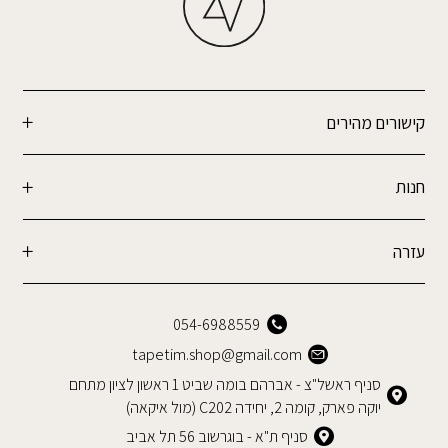
קישורים מהירים
חנות
עזרה
054-6988559
tapetim.shop@gmail.com
סניף ראשל"צ - אברהם בומה שביט 1 ראשון לציון מתחם
יוקה פארק, קומה 2, יחידה C202 (מול איקאה)
סניף ת"א - בוגרשוב 56 תל אביב